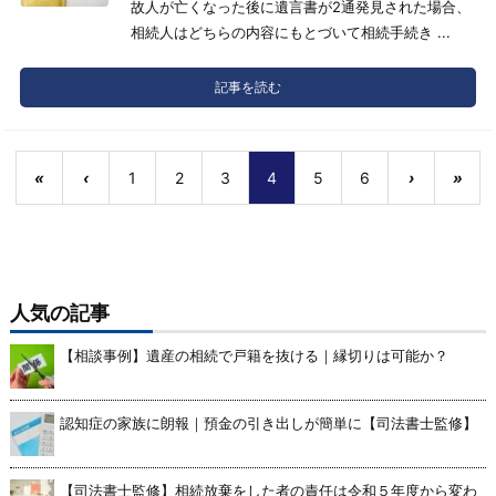
故人が亡くなった後に遺言書が2通発見された場合、
相続人はどちらの内容にもとづいて相続手続き ...
記事を読む
«
‹
1
2
3
4
5
6
›
»
人気の記事
【相談事例】遺産の相続で戸籍を抜ける｜縁切りは可能か？
認知症の家族に朗報｜預金の引き出しが簡単に【司法書士監修】
【司法書士監修】相続放棄をした者の責任は令和５年度から変わ