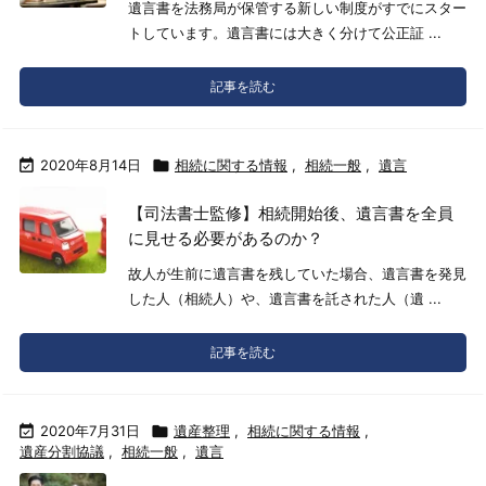
遺言書を法務局が保管する新しい制度がすでにスター
トしています。遺言書には大きく分けて公正証 ...
記事を読む

2020年8月14日

相続に関する情報
,
相続一般
,
遺言
【司法書士監修】相続開始後、遺言書を全員
に見せる必要があるのか？
故人が生前に遺言書を残していた場合、遺言書を発見
した人（相続人）や、遺言書を託された人（遺 ...
記事を読む

2020年7月31日

遺産整理
,
相続に関する情報
,
遺産分割協議
,
相続一般
,
遺言