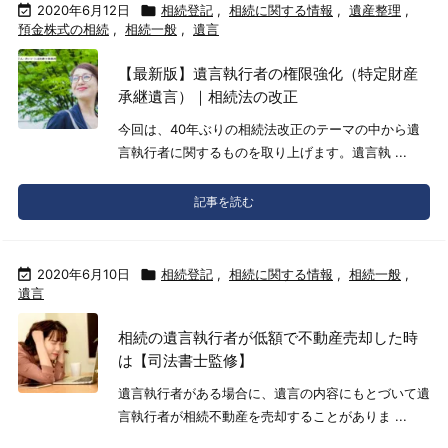

2020年6月12日

相続登記
,
相続に関する情報
,
遺産整理
,
預金株式の相続
,
相続一般
,
遺言
【最新版】遺言執行者の権限強化（特定財産
承継遺言）｜相続法の改正
今回は、40年ぶりの相続法改正のテーマの中から遺
言執行者に関するものを取り上げます。遺言執 ...
記事を読む

2020年6月10日

相続登記
,
相続に関する情報
,
相続一般
,
遺言
相続の遺言執行者が低額で不動産売却した時
は【司法書士監修】
遺言執行者がある場合に、遺言の内容にもとづいて遺
言執行者が相続不動産を売却することがありま ...