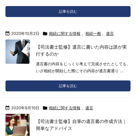
記事を読む

2020年10月2日

相続に関する情報
,
相続一般
,
遺言
【司法書士監修】遺言に書いた内容は誰が実
行するのか
遺言書の内容をじっくり考えて完成させたとしても、
いざ相続が開始した際にその内容が遺言書通り ...
記事を読む

2020年9月10日

相続に関する情報
,
遺言
【司法書士監修】自筆の遺言書の作成方法｜
簡単なアドバイス