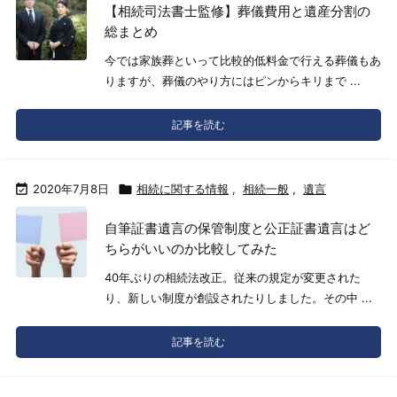
【相続司法書士監修】葬儀費用と遺産分割の
総まとめ
今では家族葬といって比較的低料金で行える葬儀もあ
りますが、葬儀のやり方にはピンからキリまで ...
記事を読む

2020年7月8日

相続に関する情報
,
相続一般
,
遺言
自筆証書遺言の保管制度と公正証書遺言はど
ちらがいいのか比較してみた
40年ぶりの相続法改正。従来の規定が変更された
り、新しい制度が創設されたりしました。その中 ...
記事を読む