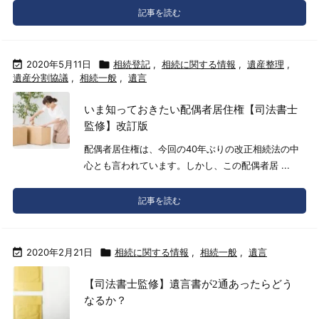
記事を読む

2020年5月11日

相続登記
,
相続に関する情報
,
遺産整理
,
遺産分割協議
,
相続一般
,
遺言
いま知っておきたい配偶者居住権【司法書士
監修】改訂版
配偶者居住権は、今回の40年ぶりの改正相続法の中
心とも言われています。しかし、この配偶者居 ...
記事を読む

2020年2月21日

相続に関する情報
,
相続一般
,
遺言
【司法書士監修】遺言書が2通あったらどう
なるか？