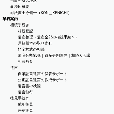
当事務所の理念
事務所概要
司法書士今健一（KON＿KENICHI）
業務案内
相続手続き
相続登記
遺産整理（遺産全部の相続手続き）
戸籍謄本の取り寄せ
預金株式の相続
遺産分割協議｜遺産分割調停｜相続人会議
相続放棄
遺言
自筆証書遺言の保管サポート
公正証書遺言の作成サポート
遺言書の検認
遺言執行
後見手続き
成年後見
任意後見