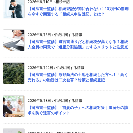
2026年6月19日
:
相続登記
【司法書士監修】相続登記が間に合わない！10万円の罰則
を今すぐ回避する「相続人申告登記」とは？
2026年6月5日
:
相続に関する情報
【司法書士監修】遺言書通りだと相続税が高くなる？相続
人全員の同意で「遺産分割協議」にするメリットと注意点
2026年5月22日
:
相続に関する情報
【司法書士監修】原野商法の土地を相続した方へ！「高く
売れる」の勧誘は二次被害？対策と相続登記
2026年5月8日
:
相続に関する情報
【司法書士監修】「前妻の子」への相続対策｜遺留分の請
求を防ぐ遺言のポイント