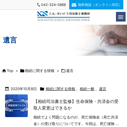
042-324-0868
無料相談（オンライン対応）

遺言

Top
>

相続に関する情報
>

遺言

2020年10月8日

相続に関する情報
,
相続一般
,
遺言
【相続司法書士監修】生命保険・共済金の受
取人変更はできるか
相続でよく問題になるのが、死亡保険金（死亡共済
金）の受け取りについてです。今回は、死亡保険 ...