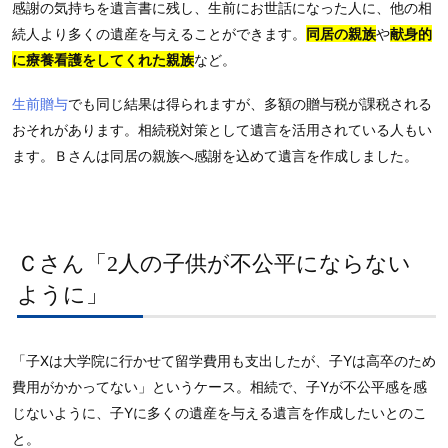
感謝の気持ちを遺言書に残し、生前にお世話になった人に、他の相
続人より多くの遺産を与えることができます。
同居の親族
や
献身的
に療養看護をしてくれた親族
など。
生前贈与
でも同じ結果は得られますが、多額の贈与税が課税される
おそれがあります。相続税対策として遺言を活用されている人もい
ます。Ｂさんは同居の親族へ感謝を込めて遺言を作成しました。
Ｃさん「2人の子供が不公平にならない
ように」
「子Xは大学院に行かせて留学費用も支出したが、子Yは高卒のため
費用がかかってない」というケース。相続で、子Yが不公平感を感
じないように、子Yに多くの遺産を与える遺言を作成したいとのこ
と。