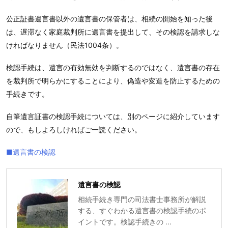
公正証書遺言書以外の遺言書の保管者は、相続の開始を知った後
は、遅滞なく家庭裁判所に遺言書を提出して、その検認を請求しな
ければなりません（民法1004条）。
検認手続は、遺言の有効無効を判断するのではなく、遺言書の存在
を裁判所で明らかにすることにより、偽造や変造を防止するための
手続きです。
自筆遺言証書の検認手続については、別のページに紹介しています
ので、もしよろしければご一読ください。
■遺言書の検認
遺言書の検認
相続手続き専門の司法書士事務所が解説
する、すぐわかる遺言書の検認手続のポ
イントです。検認手続きの ...