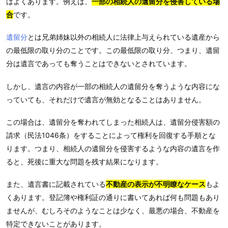
はよくあります。例えば、
一部の相続人の遺留分を侵害している場
合
です。
遺留分
とは兄弟姉妹以外の相続人に法律上与えられている遺産から
の最低限の取り分のことです。この最低限の取り分、つまり、遺留
分は遺言であっても奪うことはできないとされています。
しかし、遺言の内容が一部の相続人の遺留分を奪うような内容にな
っていても、それだけで遺言が無効となることはありません。
この場合は、遺留分を奪われてしまった相続人は、遺留分侵害額の
請求（民法1046条）をすることによって権利を回復する手順とな
ります。つまり、相続人の遺留分を侵害するような内容の遺言を作
ると、死後に重大な問題を残す結果になります。
また、遺言書に記載されている
不動産の表示が不明瞭なケース
もよ
くあります。登記簿や権利証の通りに書いてあれば何も問題もあり
ませんが、むしろそのようなことは少なく、最悪の場合、不動産を
特定できないことがあります。