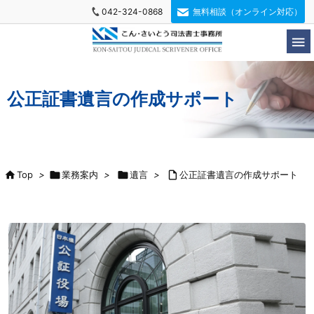
042-324-0868
無料相談（オンライン対応）

公正証書遺言の作成サポート

Top
>

業務案内
>

遺言
>

公正証書遺言の作成サポート