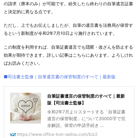
の請求（謄本のみ）が可能です。紛失したら終わりの自筆遺言証書
と決定的に異なる点です。
ただし、上でもお伝えしましたが、自筆の遺言書を法務局が保管す
るという新制度が令和2年7月10日より施行されています。
この制度を利用すれば、自筆証書遺言でも隠匿・改ざんを防止する
効果が期待できます。詳しい記事はこちらにあります。よろしけれ
ばお読みください。
■司法書士監修｜自筆遺言書の保管制度のすべて｜最新版
自筆証書遺言の保管制度のすべて｜最新
版【司法書士監修】
令和2年7月よりスタートする「自筆証書
遺言の保管制度」について20000字で完
全解説。保管の申請手続き ...
https://www.office-kon-saitou.com/biz2