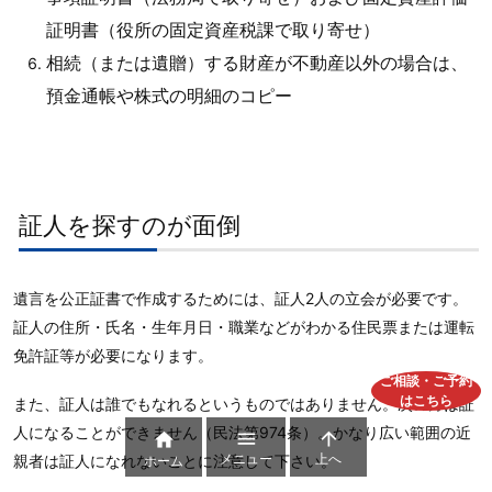
証明書（役所の固定資産税課で取り寄せ）
相続（または遺贈）する財産が不動産以外の場合は、
預金通帳や株式の明細のコピー
証人を探すのが面倒
遺言を公正証書で作成するためには、証人2人の立会が必要です。
証人の住所・氏名・生年月日・職業などがわかる住民票または運転
免許証等が必要になります。
ご相談・ご予約
はこちら
また、証人は誰でもなれるというものではありません。次の方は証
人になることができません（民法第974条）。かなり広い範囲の近



メニュー
上へ
親者は証人になれないことに注意して下さい。
ホーム