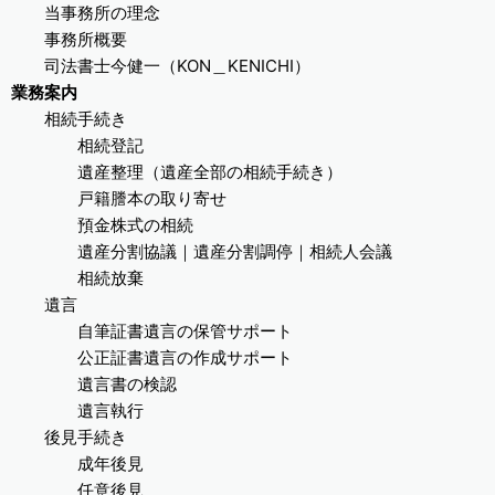
当事務所の理念
事務所概要
司法書士今健一（KON＿KENICHI）
業務案内
相続手続き
相続登記
遺産整理（遺産全部の相続手続き）
戸籍謄本の取り寄せ
預金株式の相続
遺産分割協議｜遺産分割調停｜相続人会議
相続放棄
遺言
自筆証書遺言の保管サポート
公正証書遺言の作成サポート
遺言書の検認
遺言執行
後見手続き
成年後見
任意後見