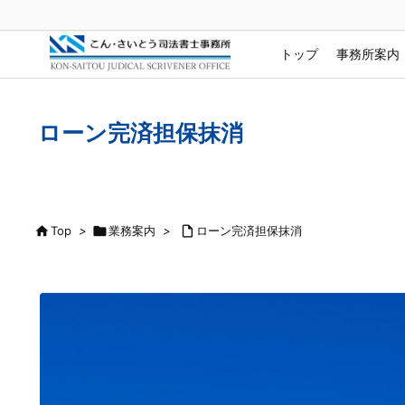
トップ
事務所案内
ローン完済担保抹消

Top
>

業務案内
>

ローン完済担保抹消