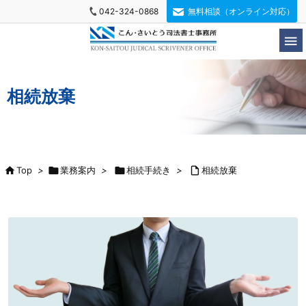
042-324-0868
無料相談（オンライン対応）

相続放棄

Top
>

業務案内
>

相続手続き
>

相続放棄