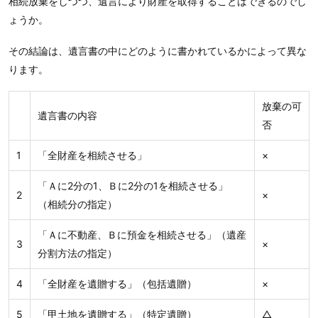
相続放棄をしつつ、遺言により財産を取得することはできるのでし
ょうか。
その結論は、遺言書の中にどのように書かれているかによって異な
ります。
放棄の可
遺言書の内容
否
1
「全財産を相続させる」
×
「Ａに2分の1、Ｂに2分の1を相続させる」
2
×
（相続分の指定）
「Ａに不動産、Ｂに預金を相続させる」（遺産
3
×
分割方法の指定）
4
「全財産を遺贈する」（包括遺贈）
×
5
「甲土地を遺贈する」（特定遺贈）
△