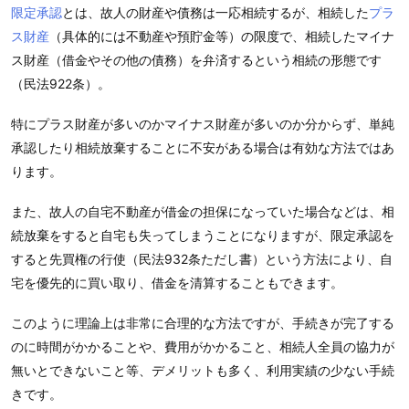
限定承認
とは、故人の財産や債務は一応相続するが、相続した
プラ
ス財産
（具体的には不動産や預貯金等）の限度で、相続したマイナ
ス財産（借金やその他の債務）を弁済するという相続の形態です
（民法922条）。
特にプラス財産が多いのかマイナス財産が多いのか分からず、単純
承認したり相続放棄することに不安がある場合は有効な方法ではあ
ります。
また、故人の自宅不動産が借金の担保になっていた場合などは、相
続放棄をすると自宅も失ってしまうことになりますが、限定承認を
すると先買権の行使（民法932条ただし書）という方法により、自
宅を優先的に買い取り、借金を清算することもできます。
このように理論上は非常に合理的な方法ですが、手続きが完了する
のに時間がかかることや、費用がかかること、相続人全員の協力が
無いとできないこと等、デメリットも多く、利用実績の少ない手続
きです。