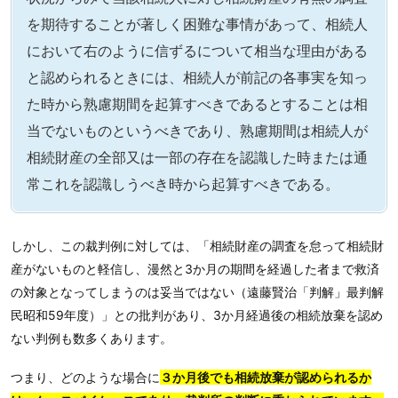
を期待することが著しく困難な事情があって、相続人
において右のように信ずるについて相当な理由がある
と認められるときには、相続人が前記の各事実を知っ
た時から熟慮期間を起算すべきであるとすることは相
当でないものというべきであり、熟慮期間は相続人が
相続財産の全部又は一部の存在を認識した時または通
常これを認識しうべき時から起算すべきである。
しかし、この裁判例に対しては、「相続財産の調査を怠って相続財
産がないものと軽信し、漫然と3か月の期間を経過した者まで救済
の対象となってしまうのは妥当ではない（遠藤賢治「判解」最判解
民昭和59年度）」との批判があり、3か月経過後の相続放棄を認め
ない判例も数多くあります。
つまり、どのような場合に
３か月後でも相続放棄が認められるか