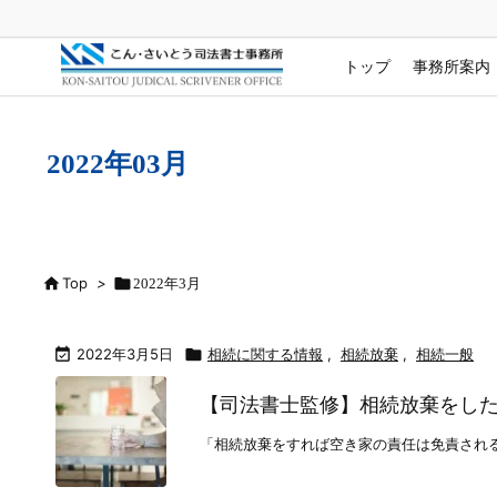
トップ
事務所案内
2022年03月

Top
>

2022年3月

2022年3月5日

相続に関する情報
,
相続放棄
,
相続一般
【司法書士監修】相続放棄をし
「相続放棄をすれば空き家の責任は免責される