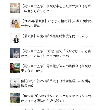
【司法書士監修】相続放棄をした者の責任は令和
５年度から変わる？
【2026年最新版】いまなら相続登記の登録免許税
の免税措置あり
【最新版】法定相続情報証明制度を使ってみる
【司法書士監修】代償分割で「現金がない」と言
わせない方法や注意点の総まとめ
【司法書士監修】電車飛び込みの賠償金は相続放
棄できるのか？
信託銀行５社の相続手続き（遺産整理）の報酬を
徹底比較
【解決事例】相続放棄したら空き家はどうなるの
か？（空き家法から読み解く）