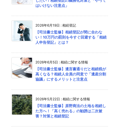
したい！相続登記の義務化対策と「やって
はいけない注意点」
2026年6月19日
:
相続登記
【司法書士監修】相続登記が間に合わな
い！10万円の罰則を今すぐ回避する「相続
人申告登記」とは？
2026年6月5日
:
相続に関する情報
【司法書士監修】遺言書通りだと相続税が
高くなる？相続人全員の同意で「遺産分割
協議」にするメリットと注意点
2026年5月22日
:
相続に関する情報
【司法書士監修】原野商法の土地を相続し
た方へ！「高く売れる」の勧誘は二次被
害？対策と相続登記