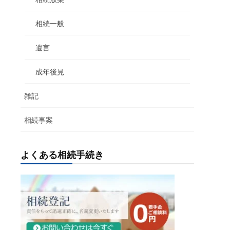
相続一般
遺言
成年後見
雑記
相続事案
よくある相続手続き