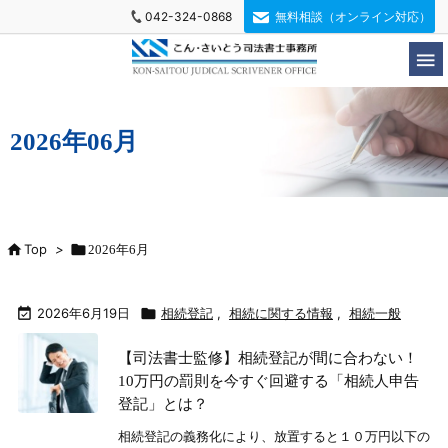
042-324-0868
無料相談（オンライン対応）

2026年06月

Top
>

2026年6月

2026年6月19日

相続登記
,
相続に関する情報
,
相続一般
【司法書士監修】相続登記が間に合わない！
10万円の罰則を今すぐ回避する「相続人申告
登記」とは？
相続登記の義務化により、放置すると１０万円以下の