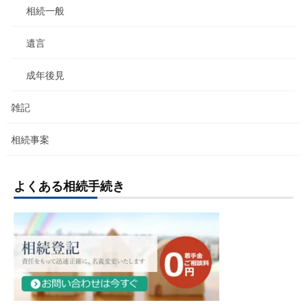
相続一般
遺言
成年後見
雑記
相続事案
よくある相続手続き