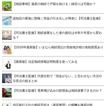
【相談事例】遺産の相続で戸籍を抜ける｜縁切りは可能か？
認知症の家族に朗報｜預金の引き出しが簡単に【司法書士監修】
【司法書士監修】相続放棄をした者の責任は令和５年度から変わ
る？
【2026年最新版】いまなら相続登記の登録免許税の免税措置あり
【最新版】法定相続情報証明制度を使ってみる
【司法書士監修】代償分割で「現金がない」と言わせない方法や
注意点の総まとめ
【司法書士監修】電車飛び込みの賠償金は相続放棄できるのか？
信託銀行５社の相続手続き（遺産整理）の報酬を徹底比較