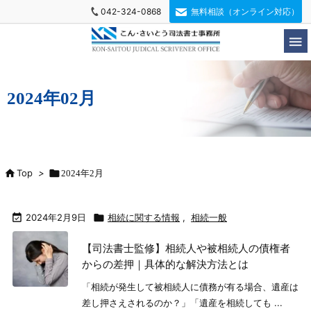
042-324-0868
無料相談（オンライン対応）

2024年02月

Top
>

2024年2月

2024年2月9日

相続に関する情報
,
相続一般
【司法書士監修】相続人や被相続人の債権者
からの差押｜具体的な解決方法とは
「相続が発生して被相続人に債務が有る場合、遺産は
差し押さえされるのか？」「遺産を相続しても ...