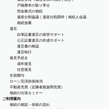
戸籍謄本の取り寄せ
預金株式の相続
遺産分割協議｜遺産分割調停｜相続人会議
相続放棄
遺言
自筆証書遺言の保管サポート
公正証書遺言の作成サポート
遺言書の検認
遺言執行
後見手続き
成年後見
任意後見
生前贈与
ローン完済担保抹消
不動産売買（近隣者親族間売買）
相続の出張セミナー
ご利用案内
相続の相談・依頼の流れ