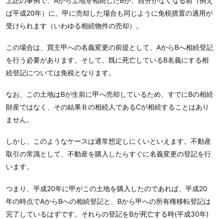
上記の事例で、Aから土地を相続したBが、自分がなくなる前（例え
ば平成20年）に、甲に売却した場合も同じように免税措置の適用が
受けられます（いわゆる相続物件の売却）。
この場合は、買主甲への名義変更の前提として、AからBへ相続登記
を行う必要があります。そして、既に死亡しているB名義にする相
続登記については免税となります。
なお、この土地はBが生前に甲へ売却しているため、すでにBの相続
財産ではなく、その結果Ｂの相続人であるCが相続することはあり
ません。
しかし、このようなケースは通常想定しにくいといえます。不動産
取引の常識として、不動産を購入したらすぐに名義変更の登記を行
います。
つまり、平成20年に甲がこの土地を購入したのであれば、平成20
年の時点でAからBへの相続登記と、Bから甲への所有権移転登記は
完了しているはずです。それらの登記をBが死亡する時(平成30年)