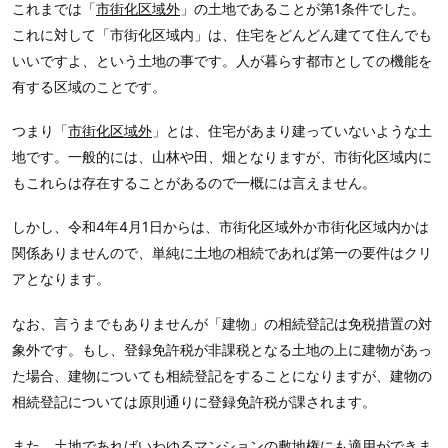
これまでは「
市街化区域外
」の土地であることが第1条件でした。
これに対して「市街化区域内」は、住宅をどんどん建てて住んでも
いいですよ、という土地の事です。人が暮らす都市としての機能を
有する区域のことです。
つまり「
市街化区域外
」とは、住宅があまり建っていないような土
地です。一般的には、山林や田、畑となりますが、市街化区域内に
もこれらは存在することがあるので一概には言えません。
しかし、令和4年4月1日からは、市街化区域外か市街化区域内かは
関係ありませんので、単純に土地の相続であれば第一の要件はクリ
アとなります。
なお、言うまでもありませんが「建物」の相続登記は免税措置の対
象外です。もし、登録免許税が非課税となる土地の上に建物があっ
た場合、建物についても相続登記をすることになりますが、建物の
相続登記については原則通りに登録免許税が課されます。
また、土地であればいわゆるマンションの敷地権にも適用ができま