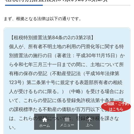
まず、根拠となる法律は以下の通りです。
【租税特別措置法第84条の2の3第2項】
個人が、所有者不明土地の利用の円滑化等に関する特
別措置法の施行の日（著者注：平成30年11月15日）か
ら令和七年三月三十一日までの間に、土地について所
有権の保存の登記（不動産登記法（平成16年法律第
123号）第二条第十号に規定する表題部所有者の相続
人が受けるものに限る。）（中略）を受ける場合にお
いて、これらの登記に係る登録免許税法第十条第一項
ご相談・ご予約
の課税標準たる不動産の価額が百万円以下であるとき
はこちら
は、これらの登記については、登録免許税を課さな



メニュー
上へ
ホーム
い。