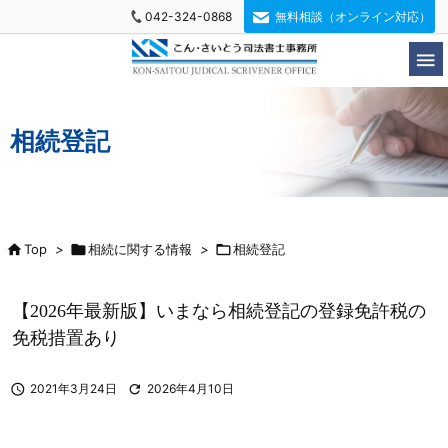
042-324-0868
無料相談（オンライン対応）

相続登記

Top
>

相続に関する情報
>

相続登記
【2026年最新版】いまなら相続登記の登録免許税の
免税措置あり

2021年3月24日

2026年4月10日