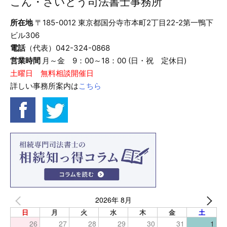
こん・さいとう司法書士事務所
所在地
〒185-0012 東京都国分寺市本町2丁目22-2第一鴨下
ビル306
電話
（代表）042-324-0868
営業時間
月～金 9：00～18：00 (日・祝 定休日)
土曜日 無料相談開催日
詳しい事務所案内は
こちら
2026年 8月
日
月
火
水
木
金
土
26
27
28
29
30
31
1