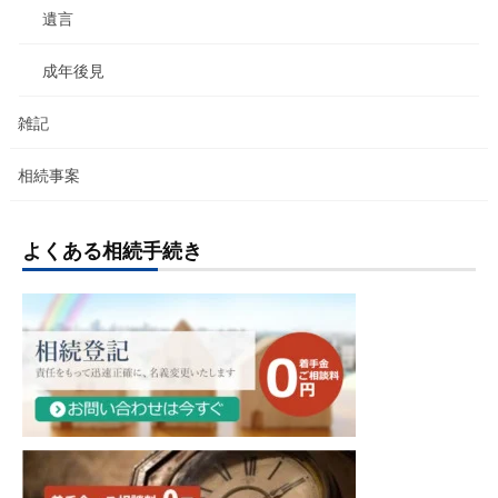
遺言
成年後見
雑記
相続事案
よくある相続手続き