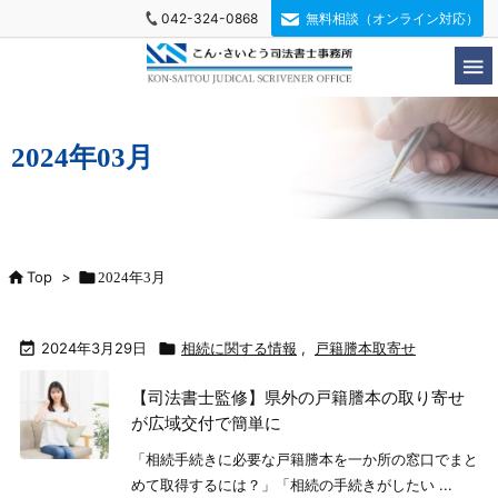
042-324-0868
無料相談（オンライン対応）

2024年03月

Top
>

2024年3月

2024年3月29日

相続に関する情報
,
戸籍謄本取寄せ
【司法書士監修】県外の戸籍謄本の取り寄せ
が広域交付で簡単に
「相続手続きに必要な戸籍謄本を一か所の窓口でまと
めて取得するには？」「相続の手続きがしたい ...