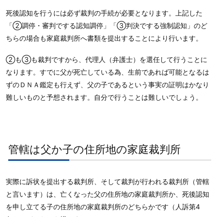
死後認知を行うには必ず裁判の手続が必要となります。上記した
「②調停・審判でする認知調停」「③判決でする強制認知」のど
ちらの場合も家庭裁判所へ書類を提出することにより行います。
②も③も裁判ですから、代理人（弁護士）を選任して行うことに
なります。すでに父が死亡している為、生前であれば可能となるは
ずのＤＮＡ鑑定も行えず、父の子であるという事実の証明はかなり
難しいものと予想されます。自分で行うことは難しいでしょう。
管轄は父か子の住所地の家庭裁判所
実際に訴状を提出する裁判所、そして裁判が行われる裁判所（管轄
と言います）は、亡くなった父の住所地の家庭裁判所か、死後認知
を申し立てる子の住所地の家庭裁判所のどちらかです（人訴第4