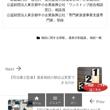
公益財団法人東京都中小企業振興公社「ワンストップ総合相談
窓口」相談員
公益財団法人東京都中小企業振興公社「専門家派遣事業支援専
門家」登録

相続に関する情報
,
遺産分割協議
,
相続一般

Next
【司法書士監修】遺産相続の順位は変更で
きるのか
ご相談・ご予約
はこちら




Prev
メニュー
上へ
ホーム
【司法書士監修】相続の遺産分割をやり直