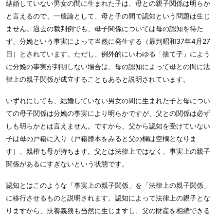
結婚していない男女の間に生まれた子は、母との親子関係は明らか
と言えるので、一般論として、母と子の間で認知という問題は生じ
ません。過去の裁判例でも、母子関係については母の認知を待た
ず、分娩という事実によって当然に発生する（最判昭和37年4月27
日）とされています。ただし、例外的にいわゆる「捨て子」によう
に分娩の事実が判明しない場合は、母の認知によって母との間に法
律上の親子関係が成立することもあると説明されています。
いずれにしても、結婚していない男女の間に生まれた子と母につい
ての母子関係は分娩の事実により明らかですが、父との関係は必ず
しも明らかとは言えません。ですから、父から認知を受けていない
子は母の戸籍に入り（戸籍謄本をみると父の欄は空欄となりま
す）、親権も母が持ちます。父とは法律上ではなく、事実上の親子
関係があるにすぎないという状態です。
認知とはこのような「事実上の親子関係」を「法律上の親子関係」
に移行させるものと説明されます。認知によって法律上の親子とな
りますから、扶養義務も当然に生じますし、父の財産を相続できる