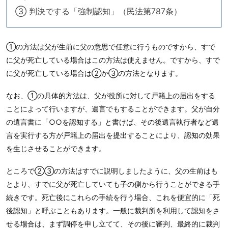
③ 判決でする「強制認知」（民法第787条）
①の方法は父が生前に父の意思で任意に行うものですから、すで
に父が死亡している場合はこの方法は使えません。ですから、すで
に父が死亡している場合は②か③の方法となります。
なお、①の具体的方法は、父が役所に対して戸籍上の届出をする
ことによって行いますが、遺言でもすることができます。父が自分
の遺言書に「○○を認知する」と書けば、その後遺言執行者など遺
言を実行する方が戸籍上の届出を提出することにより、認知の効果
を生じさせることができます。
ところで②③の方法はすでに説明しましたように、父の生前はも
とより、すでに父が死亡していても子の側から行うことができる手
続きです。死亡後にこれらの手続を行う場合、これを便宜的に「死
後認知」と呼ぶこともあります。一般に裁判所を利用して認知をさ
せる場合は、まず調停を申し立てて、その後に審判、最終的に裁判