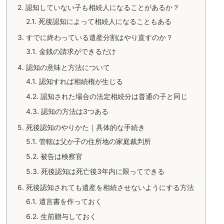
2.
認知していない子も相続人になることがあるか？
2.1.
死後認知によって相続人になることもある
3.
すでに終わっている遺産分割はやり直すのか？
3.1.
金銭の請求ができるだけ
4.
認知の意味と方法について
4.1.
認知すれば相続権が生じる
4.2.
認知された場合の法定相続分は普通の子と同じ
4.3.
認知の方法は3つある
5.
死後認知のやりかた｜具体的な手続き
5.1.
管轄は父か子の住所地の家庭裁判所
5.2.
被告は検察官
5.3.
死後認知は死亡後3年内に限ってできる
6.
死後認知されても遺産を相続させないようにする方法
6.1.
遺言書を作っておく
6.2.
生前贈与しておく