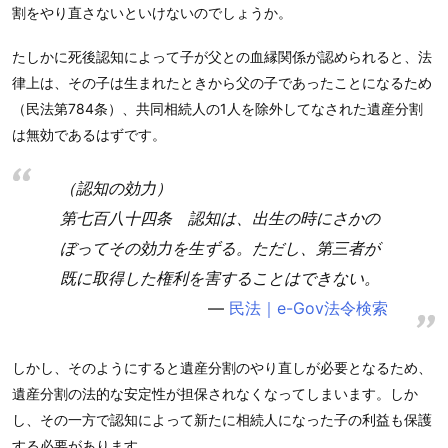
割をやり直さないといけないのでしょうか。
たしかに死後認知によって子が父との血縁関係が認められると、法
律上は、その子は生まれたときから父の子であったことになるため
（民法第784条）、共同相続人の1人を除外してなされた遺産分割
は無効であるはずです。
（認知の効力）
第七百八十四条 認知は、出生の時にさかの
ぼってその効力を生ずる。ただし、第三者が
既に取得した権利を害することはできない。
民法｜e-Gov法令検索
しかし、そのようにすると遺産分割のやり直しが必要となるため、
遺産分割の法的な安定性が担保されなくなってしまいます。しか
し、その一方で認知によって新たに相続人になった子の利益も保護
する必要があります。