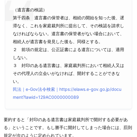
（遺言書の検認）
第千四条 遺言書の保管者は、相続の開始を知った後、遅
滞なく、これを家庭裁判所に提出して、その検認を請求し
なければならない。遺言書の保管者がない場合において、
相続人が遺言書を発見した後も、同様とする。
２ 前項の規定は、公正証書による遺言については、適用
しない。
３ 封印のある遺言書は、家庭裁判所において相続人又は
その代理人の立会いがなければ、開封することができな
い。
民法｜e-Gov法令検索｜https://elaws.e-gov.go.jp/docu
ment?lawid=129AC0000000089
要約すると「封印のある遺言書は家庭裁判所で開封する必要があ
る」ということです。もし勝手に開封してしまった場合には、罰則
規定が次のように定められています。