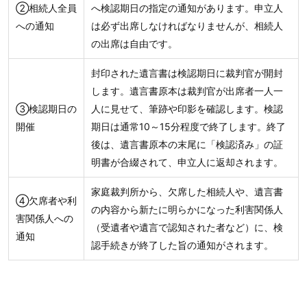
②相続人全員
へ検認期日の指定の通知があります。申立人
への通知
は必ず出席しなければなりませんが、相続人
の出席は自由です。
封印された遺言書は検認期日に裁判官が開封
します。遺言書原本は裁判官が出席者一人一
③検認期日の
人に見せて、筆跡や印影を確認します。検認
開催
期日は通常10～15分程度で終了します。終了
後は、遺言書原本の末尾に「検認済み」の証
明書が合綴されて、申立人に返却されます。
家庭裁判所から、欠席した相続人や、遺言書
④欠席者や利
の内容から新たに明らかになった利害関係人
害関係人への
（受遺者や遺言で認知された者など）に、検
通知
認手続きが終了した旨の通知がされます。