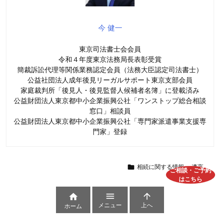
今 健一
東京司法書士会会員
令和４年度東京法務局長表彰受賞
簡裁訴訟代理等関係業務認定会員（法務大臣認定司法書士）
公益社団法人成年後見リーガルサポート東京支部会員
家庭裁判所「後見人・後見監督人候補者名簿」に登載済み
公益財団法人東京都中小企業振興公社「ワンストップ総合相談
窓口」相談員
公益財団法人東京都中小企業振興公社「専門家派遣事業支援専
門家」登録

相続に関する情報
,
遺言
ご相談・ご予約
はこちら



メニュー
上へ
ホーム