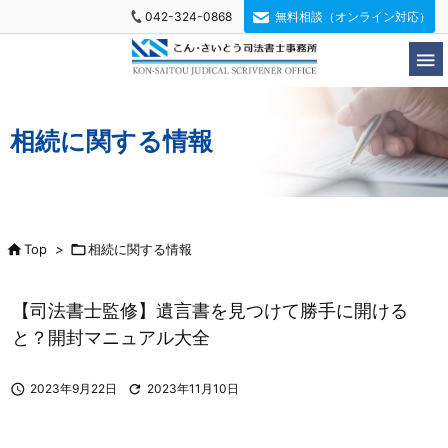
042-324-0868
無料相談（オンライン対応）

相続に関する情報

Top
>

相続に関する情報
【司法書士監修】遺言書を見つけて勝手に開ける
と？開封マニュアル大全

2023年9月22日

2023年11月10日