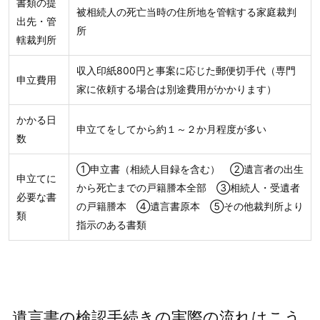
書類の提
被相続人の死亡当時の住所地を管轄する家庭裁判
出先・管
所
轄裁判所
収入印紙800円と事案に応じた郵便切手代（専門
申立費用
家に依頼する場合は別途費用がかかります）
かかる日
申立てをしてから約１～２か月程度が多い
数
①申立書（相続人目録を含む） ②遺言者の出生
申立てに
から死亡までの戸籍謄本全部 ③相続人・受遺者
必要な書
の戸籍謄本 ④遺言書原本 ⑤その他裁判所より
類
指示のある書類
遺言書の検認手続きの実際の流れはこう