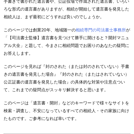
手書きで書かれた遺言書や、公証役場で作成された遺言書、いろい
ろな形式の遺言書がありますが、相続が開始して遺言書を発見した
相続人は、まず最初にどうすれば良いのでしょうか。
このページでは創業20年、地域随一の
相続専門の司法書士事務所
が
「【司法書士監修】遺言書を見つけて勝手に開けると？開封マニュ
アル大全」と題して、今まさに相続問題でお困りのあなたの疑問に
お答えします。
このページを見れば『封のされた（または封のされていない）手書
きの遺言書を発見した場合』『封のされた（またはされていない）
公正証書の遺言書を発見した場合』の具体的な対策や注意点つい
て、これまでの疑問点がスッキリ解決すると思います。
このページは「遺言書・開封」などのキーワードで様々なサイトを
検索・調査し、不安になっているすべての相続人・その家族に向け
たものです。ご参考になれば幸いです。