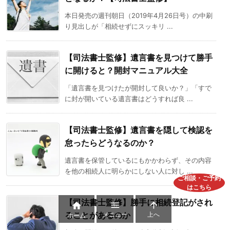
本日発売の週刊朝日（2019年4月26日号）の中刷
り見出しが「相続せずにスッキリ ...
【司法書士監修】遺言書を見つけて勝手
に開けると？開封マニュアル大全
「遺言書を見つけたが開封して良いか？」「すで
に封が開いている遺言書はどうすれば良 ...
【司法書士監修】遺言書を隠して検認を
怠ったらどうなるのか？
遺言書を保管しているにもかかわらず、その内容
を他の相続人に明らかにしない人に対し ...
ご相談・ご予約
はこちら
【司法書士監修】勝手に相続登記がされ



メニュー
上へ
ることがあるのか
ホーム