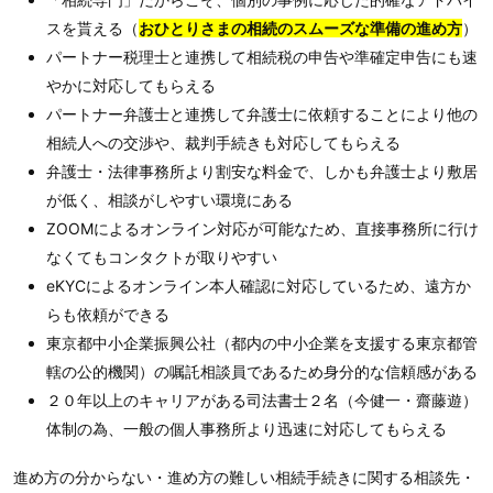
スを貰える（
おひとりさまの相続のスムーズな準備の進め方
）
パートナー税理士と連携して相続税の申告や準確定申告にも速
やかに対応してもらえる
パートナー弁護士と連携して弁護士に依頼することにより他の
相続人への交渉や、裁判手続きも対応してもらえる
弁護士・法律事務所より割安な料金で、しかも弁護士より敷居
が低く、相談がしやすい環境にある
ZOOMによるオンライン対応が可能なため、直接事務所に行け
なくてもコンタクトが取りやすい
eKYCによるオンライン本人確認に対応しているため、遠方か
らも依頼ができる
東京都中小企業振興公社（都内の中小企業を支援する東京都管
轄の公的機関）の嘱託相談員であるため身分的な信頼感がある
２０年以上のキャリアがある司法書士２名（今健一・齋藤遊）
体制の為、一般の個人事務所より迅速に対応してもらえる
進め方の分からない・進め方の難しい相続手続きに関する相談先・