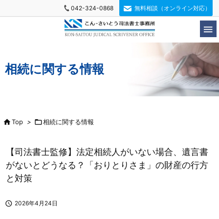
042-324-0868
無料相談（オンライン対応）

相続に関する情報

Top
>

相続に関する情報
【司法書士監修】法定相続人がいない場合、遺言書
がないとどうなる？「おりとりさま」の財産の行方
と対策

2026年4月24日