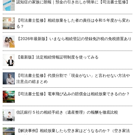
認知症の家族に朗報｜預金の引き出しが簡単に【司法書士監修】
【司法書士監修】相続放棄をした者の責任は令和５年度から変わ
る？
【2026年最新版】いまなら相続登記の登録免許税の免税措置あり
【最新版】法定相続情報証明制度を使ってみる
【司法書士監修】代償分割で「現金がない」と言わせない方法や
注意点の総まとめ
【司法書士監修】電車飛び込みの賠償金は相続放棄できるのか？
信託銀行５社の相続手続き（遺産整理）の報酬を徹底比較
【解決事例】相続放棄したら空き家はどうなるのか？（空き家法