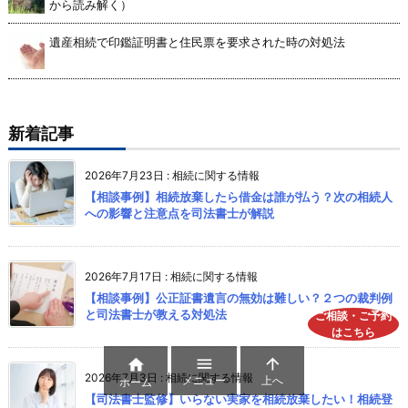
から読み解く）
遺産相続で印鑑証明書と住民票を要求された時の対処法
新着記事
2026年7月23日
:
相続に関する情報
【相談事例】相続放棄したら借金は誰が払う？次の相続人
への影響と注意点を司法書士が解説
2026年7月17日
:
相続に関する情報
【相談事例】公正証書遺言の無効は難しい？２つの裁判例
と司法書士が教える対処法
ご相談・ご予約
はこちら



2026年7月3日
:
相続に関する情報
メニュー
上へ
ホーム
【司法書士監修】いらない実家を相続放棄したい！相続登