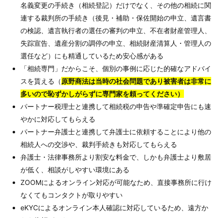
名義変更の手続き（相続登記）だけでなく、その他の相続に関
連する裁判所の手続き（後見・補助・保佐開始の申立、遺言書
の検認、遺言執行者の選任の審判の申立、不在者財産管理人、
失踪宣告、遺産分割の調停の申立、相続財産清算人・管理人の
選任など）にも精通しているため安心感がある
「相続専門」だからこそ、個別の事例に応じた的確なアドバイ
スを貰える（
原野商法は当時の社会問題であり被害者は非常に
多いので恥ずかしがらずに専門家を頼ってください）
パートナー税理士と連携して相続税の申告や準確定申告にも速
やかに対応してもらえる
パートナー弁護士と連携して弁護士に依頼することにより他の
相続人への交渉や、裁判手続きも対応してもらえる
弁護士・法律事務所より割安な料金で、しかも弁護士より敷居
が低く、相談がしやすい環境にある
ZOOMによるオンライン対応が可能なため、直接事務所に行け
なくてもコンタクトが取りやすい
eKYCによるオンライン本人確認に対応しているため、遠方か