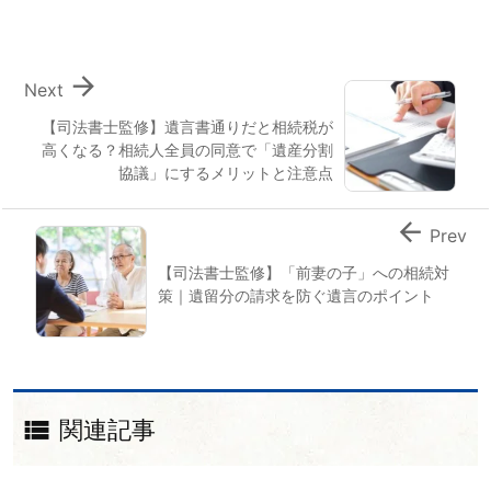

Next
【司法書士監修】遺言書通りだと相続税が
高くなる？相続人全員の同意で「遺産分割
協議」にするメリットと注意点

Prev
【司法書士監修】「前妻の子」への相続対
策｜遺留分の請求を防ぐ遺言のポイント

関連記事