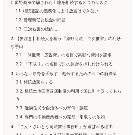
1.
原野商法で騙された土地を相続する３つのリスク
1.1.
相続登記の義務化により放置はできない
1.2.
管理責任と税金の問題
1.3.
二次被害の標的に
2.
【要注意】相続人を狙う「原野商法・二次被害」の巧妙
な手口
2.1.
「測量費・広告費」の名目で高額な費用を請求
2.2.
「下取り」の名目で別の原野を押し付けられる
3.
いらない原野を手放す・処分するための４つの解決策
3.1.
相続放棄をする
3.2.
相続土地国庫帰属制度の利用で国に引き取ってもら
う
3.3.
近隣住民や自治体への寄付・譲渡
3.4.
専門の不動産業者への売却・引取りの依頼
4.
「こん・さいとう司法書士事務所」が選ばれる理由
4.1.
「こん・さいとう司法書士事務所」に相談をするこ