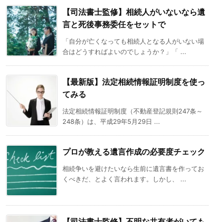
【司法書士監修】相続人がいないなら遺
言と死後事務委任をセットで
「自分が亡くなっても相続人となる人がいない場
合はどうすればよいのでしょうか？」「 ...
【最新版】法定相続情報証明制度を使っ
てみる
法定相続情報証明制度（不動産登記規則247条～
248条）は、平成29年5月29日 ...
プロが教える遺言作成の必要度チェック
相続争いを避けたいなら生前に遺言書を作ってお
くべきだ、とよく言われます。しかし、 ...
【司法書士監修】不明な共有者がいても