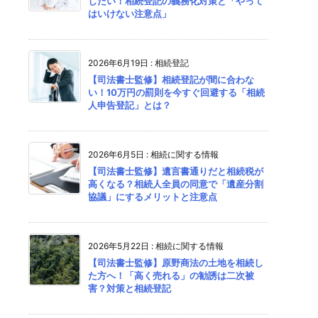
したい！相続登記の義務化対策と「やって
はいけない注意点」
2026年6月19日
:
相続登記
【司法書士監修】相続登記が間に合わな
い！10万円の罰則を今すぐ回避する「相続
人申告登記」とは？
2026年6月5日
:
相続に関する情報
【司法書士監修】遺言書通りだと相続税が
高くなる？相続人全員の同意で「遺産分割
協議」にするメリットと注意点
2026年5月22日
:
相続に関する情報
【司法書士監修】原野商法の土地を相続し
た方へ！「高く売れる」の勧誘は二次被
害？対策と相続登記