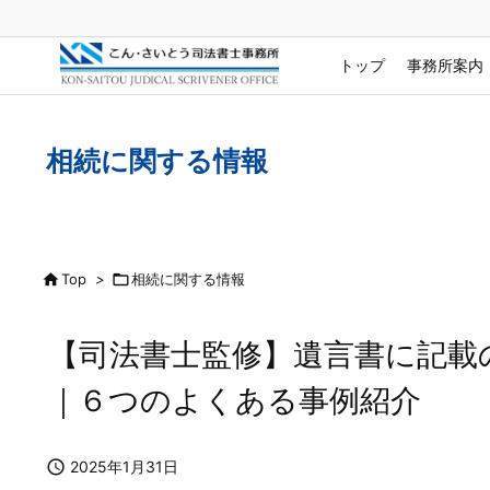
トップ
事務所案内
相続に関する情報

Top
>

相続に関する情報
【司法書士監修】遺言書に記載
｜６つのよくある事例紹介

2025年1月31日