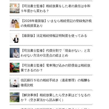
【司法書士監修】相続放棄をした者の責任は令和
５年度から変わる？
【2026年最新版】いまなら相続登記の登録免許税
の免税措置あり
【最新版】法定相続情報証明制度を使ってみる
【司法書士監修】代償分割で「現金がない」と言
わせない方法や注意点の総まとめ
【司法書士監修】電車飛び込みの賠償金は相続放
棄できるのか？
信託銀行５社の相続手続き（遺産整理）の報酬を
徹底比較
【解決事例】相続放棄したら空き家はどうなるの
か？（空き家法から読み解く）