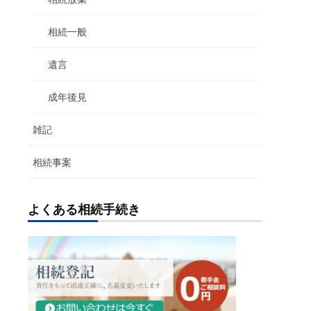
相続一般
遺言
成年後見
雑記
相続事案
よくある相続手続き