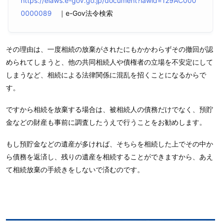
https://elaws.e-gov.go.jp/document?lawid=129AC000
0000089
｜e-Gov法令検索
その理由は、一度相続の放棄がされたにもかかわらずその撤回が認
められてしまうと、他の共同相続人や債権者の立場を不安定にして
しまうなど、相続による法律関係に混乱を招くことになるからで
す。
ですから相続を放棄する場合は、被相続人の債務だけでなく、預貯
金などの財産も事前に調査したうえで行うことをお勧めします。
もし預貯金などの遺産が多ければ、そちらを相続した上でその中か
ら債務を返済し、残りの遺産を相続することができますから、あえ
て相続放棄の手続きをしないで済むのです。