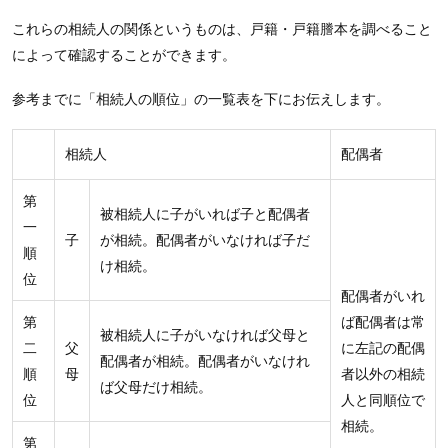
これらの相続人の関係というものは、戸籍・戸籍謄本を調べること
によって確認することができます。
参考までに「相続人の順位」の一覧表を下にお伝えします。
相続人
配偶者
第
被相続人に子がいれば子と配偶者
一
子
が相続。配偶者がいなければ子だ
順
け相続。
位
配偶者がいれ
第
ば配偶者は常
被相続人に子がいなければ父母と
二
父
に左記の配偶
配偶者が相続。配偶者がいなけれ
順
母
者以外の相続
ば父母だけ相続。
位
人と同順位で
相続。
第