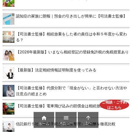
認知症の家族に朗報｜預金の引き出しが簡単に【司法書士監修】
【司法書士監修】相続放棄をした者の責任は令和５年度から変わ
る？
【2026年最新版】いまなら相続登記の登録免許税の免税措置あり
【最新版】法定相続情報証明制度を使ってみる
【司法書士監修】代償分割で「現金がない」と言わせない方法や
注意点の総まとめ
ご相談・ご予約
【司法書士監修】電車飛び込みの賠償金は相続放棄できるのか？
はこちら



メニュー
上へ
信託銀行５社の相続手続き（遺産整理）の報酬を徹底比較
ホーム