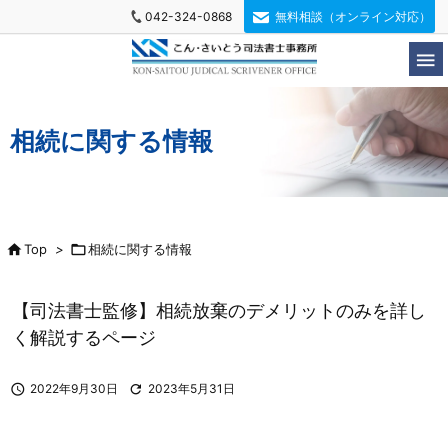
042-324-0868
無料相談（オンライン対応）

相続に関する情報

Top
>

相続に関する情報
【司法書士監修】相続放棄のデメリットのみを詳し
く解説するページ

2022年9月30日

2023年5月31日